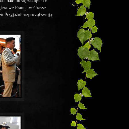
i udało mi się zakupić i o
glera we Francji w Grasse
 Przyjaźni rozpoczął swoją