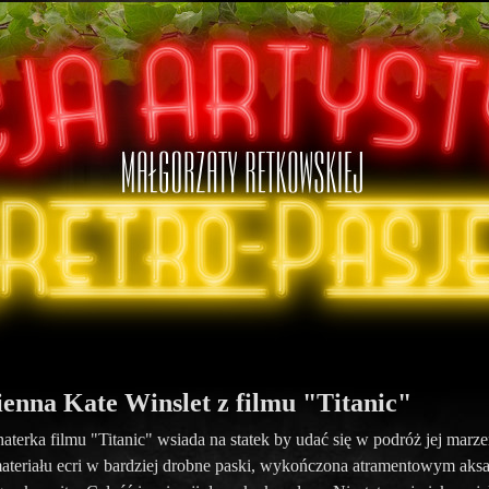
ienna Kate Winslet z filmu "Titanic"
terka filmu "Titanic" wsiada na statek by udać się w podróż jej marzeń
 materiału ecri w bardziej drobne paski, wykończona atramentowym aks