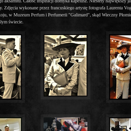
 aksamitu. Całość inspiracji domyka kapelusz. Niestety największy jak
y. Zdjęcia wykonane przez francuskiego artystę fotografa Laurenta Vo
ju, w Muzeum Perfum i Perfumerii "Galimard", skąd Wieczny Płomień
łym świecie.