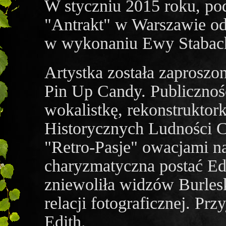
W styczniu 2015 roku, pod
"Antrakt" w Warszawie odb
w wykonaniu Ewy Stabac
Artystka została zaproszo
Pin Up Candy. Publicznoś
wokalistkę, rekonstruktor
Historycznych Ludności C
"Retro-Pasje" owacjami n
charyzmatyczna postać E
zniewoliła widzów Burles
relacji fotograficznej. Pr
Edith.