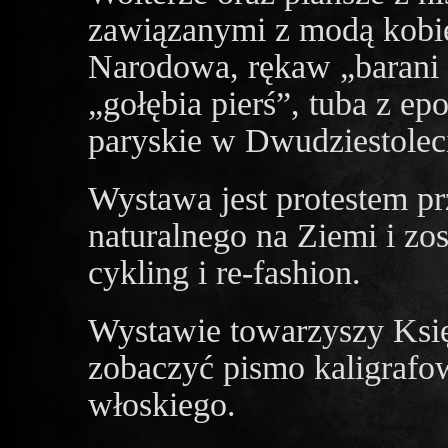
zawiązanymi z modą kobiec
Narodowa, rękaw „barani u
„gołębia pierś”, tuba z epo
paryskie w Dwudziestole
Wystawa jest protestem p
naturalnego na Ziemi i zo
cykling i re-fashion.
Wystawie towarzyszy Ksi
zobaczyć pismo kaligrafo
włoskiego.