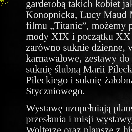
garderobą takich kobiet j
Konopnicka, Lucy Maud M
filmu „Titanic”, możemy p
mody XIX i początku XX
zarówno suknie dzienne, 
karnawałowe, zestawy do 
suknię ślubną Marii Pilec
Pileckiego i suknię żałob
Styczniowego.
Wystawę uzupełniają plan
przesłania i misji wystawy
Wolterze oraz plansze z h